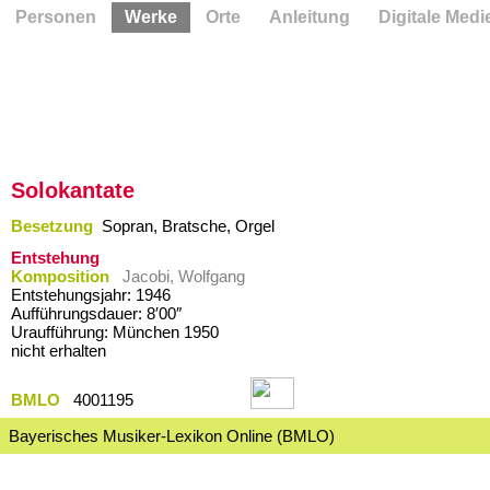
Personen
Werke
Orte
Anleitung
Digitale Medi
Solokantate
Besetzung
Sopran, Bratsche, Orgel
Entstehung
Komposition
Jacobi, Wolfgang
Entstehungsjahr: 1946
Aufführungsdauer: 8′00″
Uraufführung: München 1950
nicht erhalten
BMLO
4001195
Bayerisches Musiker-Lexikon Online (BMLO)