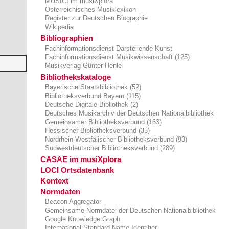
MUSICI im musiXplora
Österreichisches Musiklexikon
Register zur Deutschen Biographie
Wikipedia
Bibliographien
Fachinformationsdienst Darstellende Kunst
Fachinformationsdienst Musikwissenschaft (125)
Musikverlag Günter Henle
Bibliothekskataloge
Bayerische Staatsbibliothek (52)
Bibliotheksverbund Bayern (115)
Deutsche Digitale Bibliothek (2)
Deutsches Musikarchiv der Deutschen Nationalbibliothek
Gemeinsamer Bibliotheksverbund (163)
Hessischer Bibliotheksverbund (35)
Nordrhein-Westfälischer Bibliotheksverbund (93)
Südwestdeutscher Bibliotheksverbund (289)
CASAE im musiXplora
LOCI Ortsdatenbank
Kontext
Normdaten
Beacon Aggregator
Gemeinsame Normdatei der Deutschen Nationalbibliothek
Google Knowledge Graph
International Standard Name Identifier