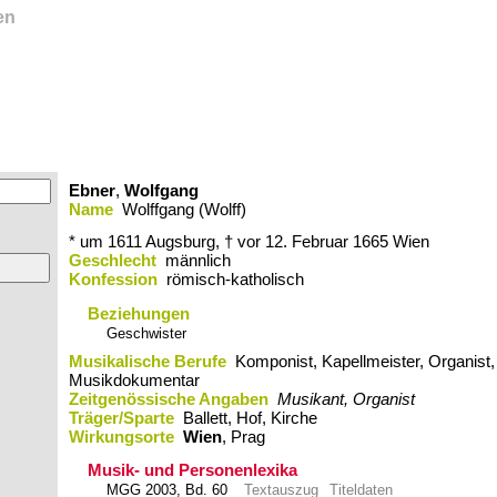
en
Ebner
,
Wolfgang
Name
Wolffgang (Wolff)
* um 1611
Augsburg,
† vor 12. Februar 1665
Wien
Geschlecht
männlich
Konfession
römisch-katholisch
Beziehungen
Geschwister
Musikalische Berufe
Komponist, Kapellmeister, Organist,
Musikdokumentar
Zeitgenössische Angaben
Musikant, Organist
Träger/Sparte
Ballett, Hof, Kirche
Wirkungsorte
Wien
,​ Prag
Musik- und Personenlexika
MGG 2003, Bd. 60
Textauszug
Titeldaten