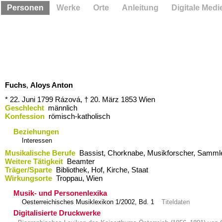
Personen
Werke
Orte
Anleitung
Digitale Medi
Fuchs
,
Aloys Anton
* 22. Juni 1799
Rázová,
† 20. März 1853
Wien
Geschlecht
männlich
Konfession
römisch-katholisch
Beziehungen
Interessen
Musikalische Berufe
Bassist, Chorknabe, Musikforscher, Samml
Weitere Tätigkeit
Beamter
Träger/Sparte
Bibliothek, Hof, Kirche, Staat
Wirkungsorte
Troppau,​ Wien
Musik- und Personenlexika
Oesterreichisches Musiklexikon 1/2002, Bd. 1
Titeldaten
Digitalisierte Druckwerke