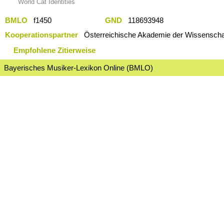
World Cat Identities
BMLO
f1450
GND
118693948
Kooperationspartner
Österreichische Akademie der Wissenschaf
Empfohlene Zitierweise
Bayerisches Musiker-Lexikon Online (BMLO)