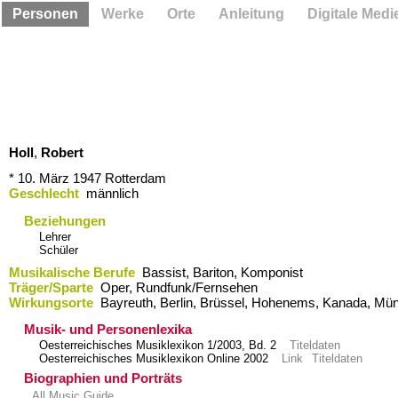
Personen
Werke
Orte
Anleitung
Digitale Medi
Holl
,
Robert
* 10. März 1947
Rotterdam
Geschlecht
männlich
Beziehungen
Lehrer
Schüler
Musikalische Berufe
Bassist, Bariton, Komponist
Träger/Sparte
Oper, Rundfunk/Fernsehen
Wirkungsorte
Bayreuth,​ Berlin,​ Brüssel,​ Hohenems,​ Kanada,​ Münc
Musik- und Personenlexika
Oesterreichisches Musiklexikon 1/2003, Bd. 2
Titeldaten
Oesterreichisches Musiklexikon Online 2002
Link
Titeldaten
Biographien und Porträts
All Music Guide