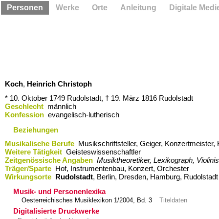
Personen
Werke
Orte
Anleitung
Digitale Medi
Koch
,
Heinrich Christoph
* 10. Oktober 1749
Rudolstadt,
† 19. März 1816
Rudolstadt
Geschlecht
männlich
Konfession
evangelisch-lutherisch
Beziehungen
Musikalische Berufe
Musikschriftsteller, Geiger, Konzertmeiste
Weitere Tätigkeit
Geisteswissenschaftler
Zeitgenössische Angaben
Musiktheoretiker, Lexikograph, Violinis
Träger/Sparte
Hof, Instrumentenbau, Konzert, Orchester
Wirkungsorte
Rudolstadt
,​ Berlin,​ Dresden,​ Hamburg,​ Rudolstadt
Musik- und Personenlexika
Oesterreichisches Musiklexikon 1/2004, Bd. 3
Titeldaten
Digitalisierte Druckwerke