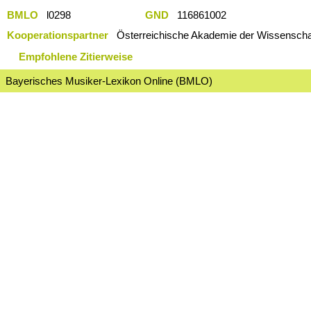
BMLO
l0298
GND
116861002
Kooperationspartner
Österreichische Akademie der Wissenschaf
Empfohlene Zitierweise
Bayerisches Musiker-Lexikon Online (BMLO)