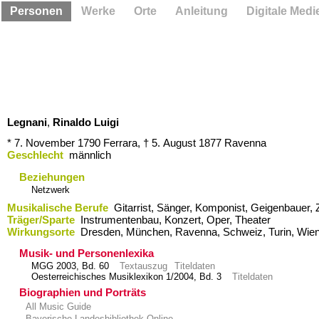
Personen
Werke
Orte
Anleitung
Digitale Medi
Legnani
,
Rinaldo Luigi
* 7. November 1790
Ferrara,
† 5. August 1877
Ravenna
Geschlecht
männlich
Beziehungen
Netzwerk
Musikalische Berufe
Gitarrist, Sänger, Komponist, Geigenbauer,
Träger/Sparte
Instrumentenbau, Konzert, Oper, Theater
Wirkungsorte
Dresden,​ München,​ Ravenna,​ Schweiz,​ Turin,​ Wie
Musik- und Personenlexika
MGG 2003, Bd. 60
Textauszug
Titeldaten
Oesterreichisches Musiklexikon 1/2004, Bd. 3
Titeldaten
Biographien und Porträts
All Music Guide
Bayerische Landesbibliothek Online