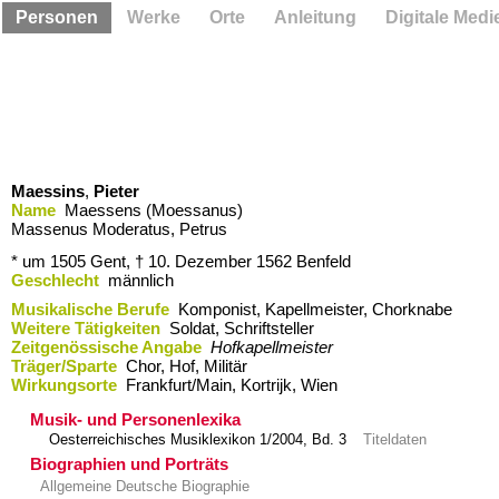
Personen
Werke
Orte
Anleitung
Digitale Medi
Maessins
,
Pieter
Name
Maessens (Moessanus)
Massenus Moderatus, Petrus
* um 1505
Gent,
† 10. Dezember 1562
Benfeld
Geschlecht
männlich
Musikalische Berufe
Komponist, Kapellmeister, Chorknabe
Weitere Tätigkeiten
Soldat, Schriftsteller
Zeitgenössische Angabe
Hofkapellmeister
Träger/Sparte
Chor, Hof, Militär
Wirkungsorte
Frankfurt/Main,​ Kortrijk,​ Wien
Musik- und Personenlexika
Oesterreichisches Musiklexikon 1/2004, Bd. 3
Titeldaten
Biographien und Porträts
Allgemeine Deutsche Biographie