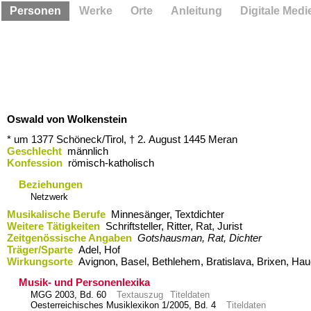
Personen
Werke
Orte
Anleitung
Digitale Medi
Oswald von Wolkenstein
* um 1377
Schöneck/Tirol,
† 2. August 1445
Meran
Geschlecht
männlich
Konfession
römisch-katholisch
Beziehungen
Netzwerk
Musikalische Berufe
Minnesänger, Textdichter
Weitere Tätigkeiten
Schriftsteller, Ritter, Rat, Jurist
Zeitgenössische Angaben
Gotshausman, Rat, Dichter
Träger/Sparte
Adel, Hof
Wirkungsorte
Avignon,​ Basel,​ Bethlehem,​ Bratislava,​ Brixen,​ 
Musik- und Personenlexika
MGG 2003, Bd. 60
Textauszug
Titeldaten
Oesterreichisches Musiklexikon 1/2005, Bd. 4
Titeldaten