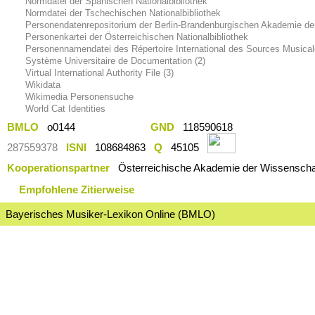
Normdatei der Spanischen Nationalbibliothek
Normdatei der Tschechischen Nationalbibliothek
Personendatenrepositorium der Berlin-Brandenburgischen Akademie de
Personenkartei der Österreichischen Nationalbibliothek
Personennamendatei des Répertoire International des Sources Musica
Système Universitaire de Documentation (2)
Virtual International Authority File (3)
Wikidata
Wikimedia Personensuche
World Cat Identities
BMLO
o0144
GND
118590618
287559378
ISNI
108684863
Q
45105
Kooperationspartner
Österreichische Akademie der Wissenschaf
Empfohlene Zitierweise
Bayerisches Musiker-Lexikon Online (BMLO)