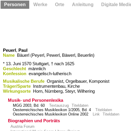
Personen
Werke
Orte
Anleitung
Digitale Medi
Peuerl
,
Paul
Name
Bäuerl (Peyerl, Pewerl, Bäwerl, Beuerlin)
* 13. Juni 1570
Stuttgart,
† nach 1625
Geschlecht
männlich
Konfession
evangelisch-lutherisch
Musikalische Berufe
Organist, Orgelbauer, Komponist
Träger/Sparte
Instrumentenbau, Kirche
Wirkungsorte
Horn,​ Nürnberg,​ Steyr,​ Wilhering
Musik- und Personenlexika
MGG 2003, Bd. 60
Textauszug
Titeldaten
Oesterreichisches Musiklexikon 1/2005, Bd. 4
Titeldaten
Oesterreichisches Musiklexikon Online 2002
Link
Titeldaten
Biographien und Porträts
Austria Forum