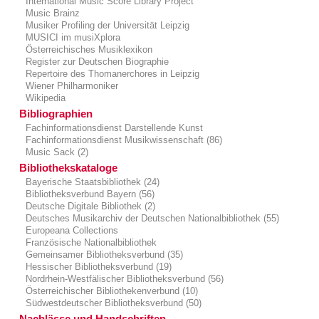
International Music Score Library Project
Music Brainz
Musiker Profiling der Universität Leipzig
MUSICI im musiXplora
Österreichisches Musiklexikon
Register zur Deutschen Biographie
Repertoire des Thomanerchores in Leipzig
Wiener Philharmoniker
Wikipedia
Bibliographien
Fachinformationsdienst Darstellende Kunst
Fachinformationsdienst Musikwissenschaft (86)
Music Sack (2)
Bibliothekskataloge
Bayerische Staatsbibliothek (24)
Bibliotheksverbund Bayern (56)
Deutsche Digitale Bibliothek (2)
Deutsches Musikarchiv der Deutschen Nationalbibliothek (55)
Europeana Collections
Französische Nationalbibliothek
Gemeinsamer Bibliotheksverbund (35)
Hessischer Bibliotheksverbund (19)
Nordrhein-Westfälischer Bibliotheksverbund (56)
Österreichischer Bibliothekenverbund (10)
Südwestdeutscher Bibliotheksverbund (50)
Nachlässe und Handschriften