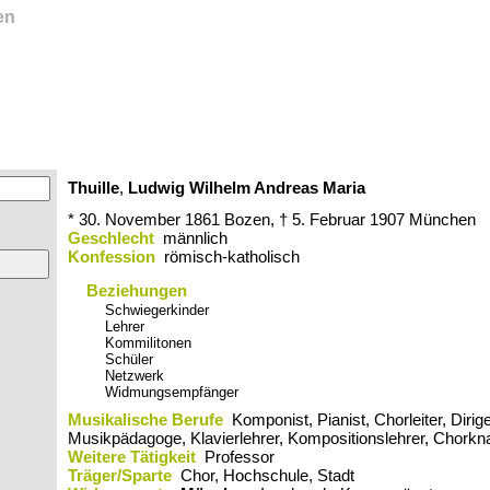
en
Thuille
,
Ludwig Wilhelm Andreas Maria
* 30. November 1861
Bozen,
† 5. Februar 1907
München
Geschlecht
männlich
Konfession
römisch-katholisch
Beziehungen
Schwiegerkinder
Lehrer
Kommilitonen
Schüler
Netzwerk
Widmungsempfänger
Musikalische Berufe
Komponist, Pianist, Chorleiter, Dirig
Musikpädagoge, Klavierlehrer, Kompositionslehrer, Chorkn
Weitere Tätigkeit
Professor
Träger/Sparte
Chor, Hochschule, Stadt