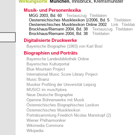
Wirkungsorte
München
,​ Innsbruck,​ Kremsmünster
Musik- und Personenlexika
MGG 2003, Bd. 60
Textauszug
Titeldaten
Oesterreichisches Musiklexikon 1/2006, Bd. 5
Titeldaten
Oesterreichisches Musiklexikon Online 2002
Link
Titelda
Brockhaus/Riemann 2004, Bd. 38
Textauszug
Titeldaten
Brockhaus/Riemann 2004, Bd. 38
Titeldaten
Digitalisierte Druckwerke
Bayerische Biographie (1983) von Karl Bosl
Biographien und Porträts
Bayerische Landesbibliothek Online
Bayerisches Kulturportal
Blue Mountain Project
International Music Score Library Project
Music Brainz
Musiker Profiling der Universität Leipzig
MUSICI im musiXplora
Neue Deutsche Biographie
Operone Bühnenwerke mit Musik
Österreichisches Biographisches Lexikon
Österreichisches Musiklexikon
Porträtsammlung Friedrich Nicolas Manskopf (2)
Wiener Philharmoniker
Wikimedia Commons
Wikipedia