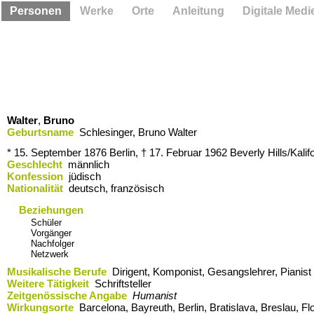
Personen
Werke
Orte
Anleitung
Digitale Medi
Walter
,
Bruno
Geburtsname
Schlesinger, Bruno Walter
* 15. September 1876
Berlin,
† 17. Februar 1962
Beverly Hills/Kalif
Geschlecht
männlich
Konfession
jüdisch
Nationalität
deutsch, französisch
Beziehungen
Schüler
Vorgänger
Nachfolger
Netzwerk
Musikalische Berufe
Dirigent, Komponist, Gesangslehrer, Pianist
Weitere Tätigkeit
Schriftsteller
Zeitgenössische Angabe
Humanist
Wirkungsorte
Barcelona,​ Bayreuth,​ Berlin,​ Bratislava,​ Breslau,​ 