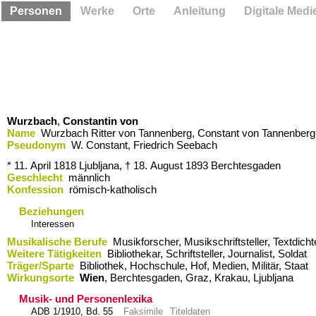
Personen
Werke
Orte
Anleitung
Digitale Medi
Wurzbach
,
Constantin von
Name
Wurzbach Ritter von Tannenberg, Constant von Tannenberg 
Pseudonym
W. Constant, Friedrich Seebach
* 11. April 1818
Ljubljana,
† 18. August 1893
Berchtesgaden
Geschlecht
männlich
Konfession
römisch-katholisch
Beziehungen
Interessen
Musikalische Berufe
Musikforscher, Musikschriftsteller, Textdicht
Weitere Tätigkeiten
Bibliothekar, Schriftsteller, Journalist, Soldat
Träger/Sparte
Bibliothek, Hochschule, Hof, Medien, Militär, Staat
Wirkungsorte
Wien
,​ Berchtesgaden,​ Graz,​ Krakau,​ Ljubljana
Musik- und Personenlexika
ADB 1/1910, Bd. 55
Faksimile
Titeldaten