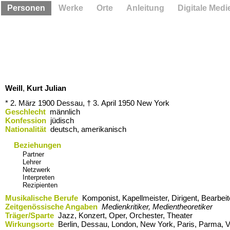
Personen
Werke
Orte
Anleitung
Digitale Medi
Weill
,
Kurt Julian
* 2. März 1900
Dessau,
† 3. April 1950
New York
Geschlecht
männlich
Konfession
jüdisch
Nationalität
deutsch, amerikanisch
Beziehungen
Partner
Lehrer
Netzwerk
Interpreten
Rezipienten
Musikalische Berufe
Komponist, Kapellmeister, Dirigent, Bearbeit
Zeitgenössische Angaben
Medienkritiker, Medientheoretiker
Träger/Sparte
Jazz, Konzert, Oper, Orchester, Theater
Wirkungsorte
Berlin,​ Dessau,​ London,​ New York,​ Paris,​ Parma,​ 